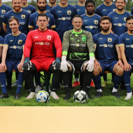
Turnen - TSV-KIDS
Turnen - Eltern und
Kind
Turnen - Young & Fit
Turnen - Frauen
Volleyball
Walking
Zumba