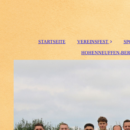
STARTSEITE
VEREINSFEST
SP
HOHENNEUFFEN-BE
Crosslauf
Bilder 125Jahre
Aktuelles
Ausschreibung &
Anmeldung
Zeitplan
Strecke & Anreise
Ergebnisse
Bilder