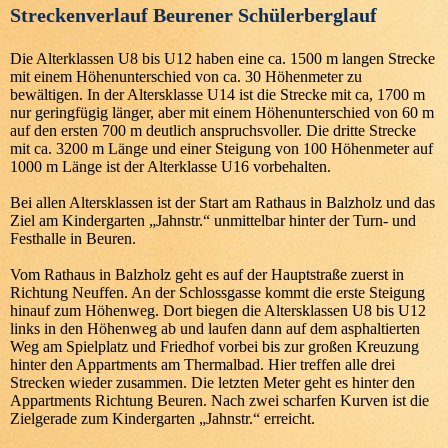
Streckenverlauf Beurener Schülerberglauf
Die Alterklassen U8 bis U12 haben eine ca. 1500 m langen Strecke
mit einem Höhenunterschied von ca. 30 Höhenmeter zu
bewältigen. In der Altersklasse U14 ist die Strecke mit ca, 1700 m
nur geringfügig länger, aber mit einem Höhenunterschied von 60 m
auf den ersten 700 m deutlich anspruchsvoller. Die dritte Strecke
mit ca. 3200 m Länge und einer Steigung von 100 Höhenmeter auf
1000 m Länge ist der Alterklasse U16 vorbehalten.
Bei allen Altersklassen ist der Start am Rathaus in Balzholz und das
Ziel am Kindergarten „Jahnstr.“ unmittelbar hinter der Turn- und
Festhalle in Beuren.
Vom Rathaus in Balzholz geht es auf der Hauptstraße zuerst in
Richtung Neuffen. An der Schlossgasse kommt die erste Steigung
hinauf zum Höhenweg. Dort biegen die Altersklassen U8 bis U12
links in den Höhenweg ab und laufen dann auf dem asphaltierten
Weg am Spielplatz und Friedhof vorbei bis zur großen Kreuzung
hinter den Appartments am Thermalbad. Hier treffen alle drei
Strecken wieder zusammen. Die letzten Meter geht es hinter den
Appartments Richtung Beuren. Nach zwei scharfen Kurven ist die
Zielgerade zum Kindergarten „Jahnstr.“ erreicht.