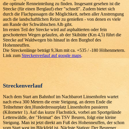
die optimale Renneinteilung zu finden. Insgesamt gesehen ist die
Strecke (für einen Berglauf) eher "schnell". Zudem bietet sich
durch die Flachpassagen die Möglichkeit, neben aller Anstrengung
auch die landschaftlichen Reize zu genießen - von denen es viele
am Rande der Schwäbischen Alb gibt.
Im ersten Teil der Strecke wird auf asphaltierten oder fein
geschotterten Wegen gelaufen, ab der Skihütte (Km 4,5) führt die
Strecke auf Waldwegen bis hinauf in den Burghof des
Hohenneuffen.
Die Streckenlänge beträgt 9,3km mit ca. +535 / -180 Höhenmetern.
Link zum
Streckenverlauf auf google maps
.
Streckenverlauf
Nach dem Start am
Bahnhof
im Nachbarort
Linsenhofen
wartet
nach etwa 300 Metern die erste Steigung, an deren Ende die
Teilnehmer den
Hundedressurplatz Linsenhofen
passieren
(Kilometer 1). Auf das kurze Flachstück, vorbei am Sportgelände
Lettenwäldle, der "Heimat" des TSV Beuren, folgt eine kleine
Steigung. Man ist jetzt direkt am
Fuß des Hohenneuffen
, der schon
vom Start weg im Blickfeld ist. Nächste Station: Der Beurener