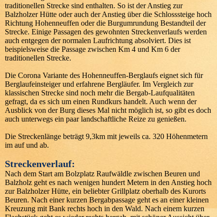
traditionellen Strecke sind enthalten. So ist der Anstieg zur
Balzholzer Hütte oder auch der Anstieg über die Schlosssteige hoch
Richtung Hohenneuffen oder die Burgumrundung Bestandteil der
Strecke. Einige Passagen des gewohnten Streckenverlaufs werden
auch entgegen der normalen Laufrichtung absolviert. Dies ist
beispielsweise die Passage zwischen Km 4 und Km 6 der
traditionellen Strecke.
Die Corona Variante des Hohenneuffen-Berglaufs eignet sich für
Berglaufeinsteiger und erfahrene Bergläufer. Im Vergleich zur
klassischen Strecke sind noch mehr die Bergab-Laufqualitäten
gefragt, da es sich um einen Rundkurs handelt. Auch wenn der
Ausblick von der Burg dieses Mal nicht möglich ist, so gibt es doch
auch unterwegs ein paar landschaftliche Reize zu genießen.
Die Streckenlänge beträgt 9,3km mit jeweils ca. 320 Höhenmetern
im auf und ab.
Streckenverlauf:
Nach dem Start am Bolzplatz Raufwäldle zwischen Beuren und
Balzholz geht es nach wenigen hundert Metern in den Anstieg hoch
zur Balzholzer Hütte, ein beliebter Grillplatz oberhalb des Kurorts
Beuren. Nach einer kurzen Bergabpassage geht es an einer kleinen
Kreuzung mit Bank rechts hoch in den Wald. Nach einem kurzen