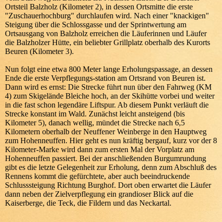
Ortsteil Balzholz (Kilometer 2)
, in dessen Ortsmitte die erste
"Zuschauerhochburg" durchlaufen wird. Nach einer "knackigen"
Steigung über die Schlossgasse und der Sprintwertung am
Ortsausgang von Balzholz erreichen die Läuferinnen und Läufer
die
Balzholzer Hütte
, ein beliebter Grillplatz oberhalb des Kurorts
Beuren (Kilometer 3).
Nun folgt eine etwa 800 Meter lange
Erholungspassage
, an dessen
Ende die erste Verpflegungs-station am Ortsrand von Beuren ist.
Dann wird es ernst: Die Strecke führt nun über den
Fahrweg (KM
4)
zum Skigelände Bleiche hoch, an der
Skihütte
vorbei und weiter
in die fast schon legendäre
Liftspur
. Ab diesem Punkt verläuft die
Strecke konstant im Wald. Zunächst leicht ansteigend (bis
Kilometer 5
), danach wellig, mündet die Strecke nach 6,5
Kilometern oberhalb der Neuffener Weinberge in den Hauptweg
zum Hohenneuffen. Hier geht es nun
kräftig bergauf
, kurz vor der
8
Kilometer-Marke
wird dann zum ersten Mal der Vorplatz am
Hohenneuffen passiert. Bei der anschließenden Burgumrundung
gibt es die letzte Gelegenheit zur Erholung, denn zum Abschluß des
Rennens kommt die gefürchtete, aber auch beeindruckende
Schlusssteigung
Richtung Burghof. Dort oben erwartet die Läufer
dann neben der Zielverpflegung ein
grandioser Blick
auf die
Kaiserberge, die Teck, die Fildern und das Neckartal.